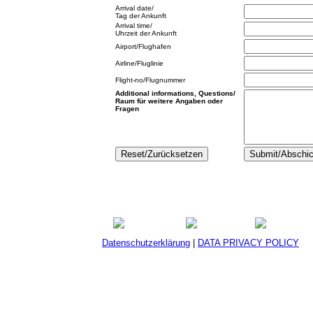
Arrival date/
Tag der Ankunft
Arrival time/
Uhrzeit der Ankunft
Airport/Flughafen
Airline/Fluglinie
Flight-no/Flugnummer
Additional informations, Questions/
Raum für weitere Angaben oder
Fragen
Datenschutzerklärung
|
DATA PRIVACY POLICY