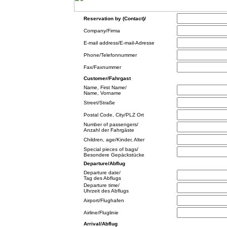
Reservation by (Contact)/
Company/Firma
E-mail address/E-mail-Adresse
Phone/Telefonnummer
Fax/Faxnummer
Customer/Fahrgast
Name, First Name/
Name, Vorname
Street/Straße
Postal Code, City/PLZ Ort
Number of passengers/
Anzahl der Fahrgäste
Children, age/Kinder, Alter
Special pieces of bags/
Besondere Gepäckstücke
Departure/Abflug
Departure date/
Tag des Abflugs
Departure time/
Uhrzeit des Abflugs
Airport/Flughafen
Airline/Fluglinie
Arrival/Abflug